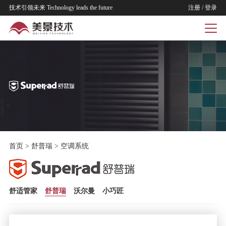
技术引领未来 Technology leads the future
注册
/
登录
首页
>
舒普瑞
>
空调系统
舒适管家
舒普瑞
沃尔曼
小巧匠