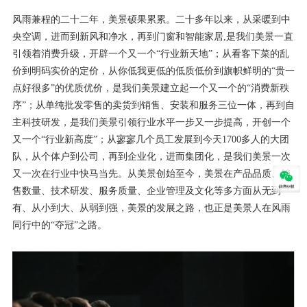
风雨兼程的二十二年，美景硕果累累。二十多年以来，从采暖到中
央空调，进而到新风和净水，再到门窗和智能家居
,
是我们美景一直
引领着消费升级，开辟一个又一个
“
行业新天地
”
；从看客下菜的乱
价到明码实价的定价，从你低我更低的低质低价到旗帜鲜明的
“
贵一
点好很多
”
的优质优价，是我们美景建立起一个又一个的
“
消费新秩
序
”
；从单纯批发零售的卖货到销售、安装和服务三位一体，再到自
主科技研发，是我们美景引领行业水平一步又一步提高，开创一个
又一个
“
行业新高度
”
；从寥寥几个员工发展到今天
1700
多人的大团
队，从个体户到公司，再到企业化，进而集团化，是我们美景一次
又一次在行业中快马当先。从美景创始至今，美景在产品品质、销
售数量、技术研发、服务质量、企业管理及文化等多方面从无到
有、从小到大、从弱到强，美景的发展之路，也正是美景人在风雨
同行中的“夺冠”之路。