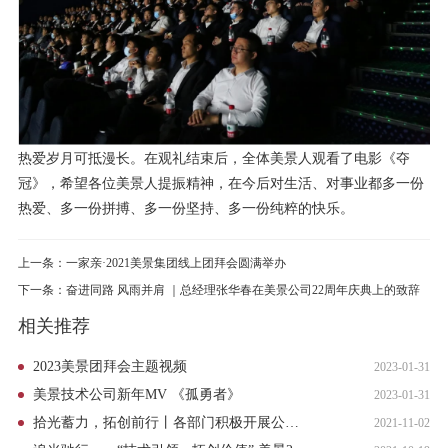
热爱岁月可抵漫长。在观礼结束后，全体美景人观看了电影《夺
冠》，希望各位美景人提振精神，在今后对生活、对事业都多一份
热爱、多一份拼搏、多一份坚持、多一份纯粹的快乐。
上一条：一家亲·2021美景集团线上团拜会圆满举办
下一条：奋进同路 风雨并肩 ｜总经理张华春在美景公司22周年庆典上的致辞
相关推荐
2023美景团拜会主题视频
2023-01-31
美景技术公司新年MV 《孤勇者》
2023-01-31
拾光蓄力，拓创前行丨各部门积极开展公司23周年庆座谈
2021-11-02