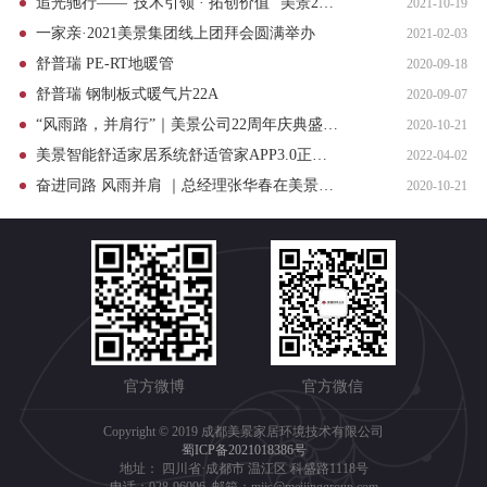
追光驰行——“技术引领 · 拓创价值” 美景23周年庆典致辞
2021-10-19
一家亲·2021美景集团线上团拜会圆满举办
2021-02-03
舒普瑞 PE-RT地暖管
2020-09-18
舒普瑞 钢制板式暖气片22A
2020-09-07
“风雨路，并肩行”｜美景公司22周年庆典盛大举行
2020-10-21
美景智能舒适家居系统舒适管家APP3.0正式上线
2022-04-02
奋进同路 风雨并肩 ｜总经理张华春在美景公司22周年庆典上的致辞
2020-10-21
官方微博
官方微信
Copyright © 2019 成都美景家居环境技术有限公司
蜀ICP备2021018386号
地址： 四川省·成都市 温江区 科盛路1118号