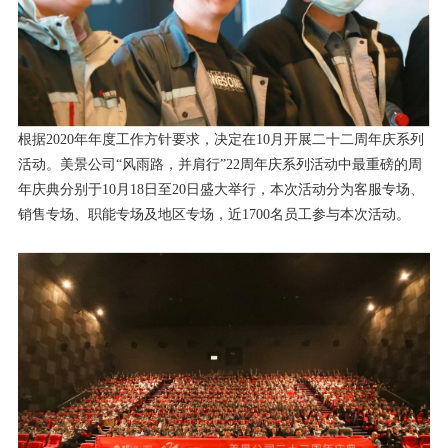
根据
2020
年年度工作方针要求，决定在
10
月开展二十二周年庆系列
活动。美景公司
“
风雨路，并肩行
”22
周年庆系列活动中最重磅的周
年庆典分别于
10
月
18
日至
20
日盛大举行，本次活动分为客服专场、
销售专场、职能专场及地区专场，近
1700
名员工参与本次活动。