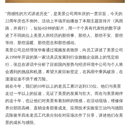
“用感性的方式讲述历史”，是美景公司周年庆的一贯宗旨，今天的
22
周年庆也不例外。活动上半场开始播放了本期主题宣传片《风雨
路，并肩行》，短短
4
分钟的影片，用一个个具有代表性的数字讲
述了不同岗位上美景人所经历的那些事、那些人、那些不安、那些
等待、那些温暖、那些思念和那些感动。
美景公司总经理张华春通过视频发表致辞，向员工讲述了美景公司
从
1998
年开设的第一家洁具店发展到行业旗舰企业路上的笃定前
行，张总在讲话中分析了目前国内形势与经济环境中公司与个人将
会遇到的挑战和机遇，希望大家目标坚定，在风雨中乘风破浪，在
漫漫征途不惧千难万险。
就在今年，我们的
10
年以上的老员工累计达到
133
位。他们与美景
走过一半以上的征途，见证了美景的发展与壮大。而在与美景相伴
的这十年，也让他们对美景有着别样的情感，在活动现场，维修保
养分部田高峰、直销业务部黄成龙、应用技术实验室兰治均与德阳
店陈俊羊四名老员工代表分别在对应场次作了分享，讲述他们在美
景的成长与感悟。