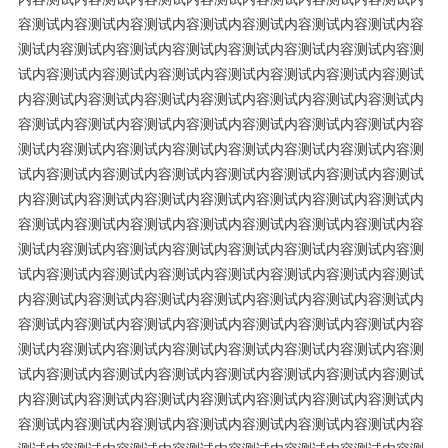
容测试内容测试内容测试内容测试内容测试内容测试内容测试内容
测试内容测试内容测试内容测试内容测试内容测试内容测试内容测
试内容测试内容测试内容测试内容测试内容测试内容测试内容测试
内容测试内容测试内容测试内容测试内容测试内容测试内容测试内
容测试内容测试内容测试内容测试内容测试内容测试内容测试内容
测试内容测试内容测试内容测试内容测试内容测试内容测试内容测
试内容测试内容测试内容测试内容测试内容测试内容测试内容测试
内容测试内容测试内容测试内容测试内容测试内容测试内容测试内
容测试内容测试内容测试内容测试内容测试内容测试内容测试内容
测试内容测试内容测试内容测试内容测试内容测试内容测试内容测
试内容测试内容测试内容测试内容测试内容测试内容测试内容测试
内容测试内容测试内容测试内容测试内容测试内容测试内容测试内
容测试内容测试内容测试内容测试内容测试内容测试内容测试内容
测试内容测试内容测试内容测试内容测试内容测试内容测试内容测
试内容测试内容测试内容测试内容测试内容测试内容测试内容测试
内容测试内容测试内容测试内容测试内容测试内容测试内容测试内
容测试内容测试内容测试内容测试内容测试内容测试内容测试内容