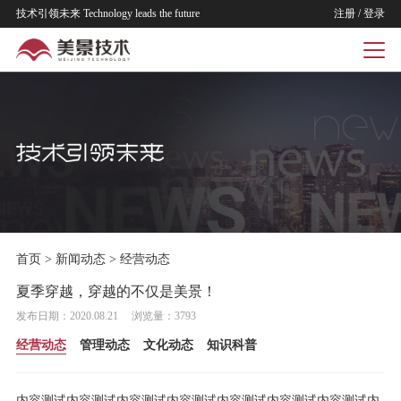
技术引领未来 Technology leads the future
注册
/
登录
首页
>
新闻动态
>
经营动态
夏季穿越，穿越的不仅是美景！
发布日期：2020.08.21 浏览量：3793
经营动态
管理动态
文化动态
知识科普
内容测试内容测试内容测试内容测试内容测试内容测试内容测试内